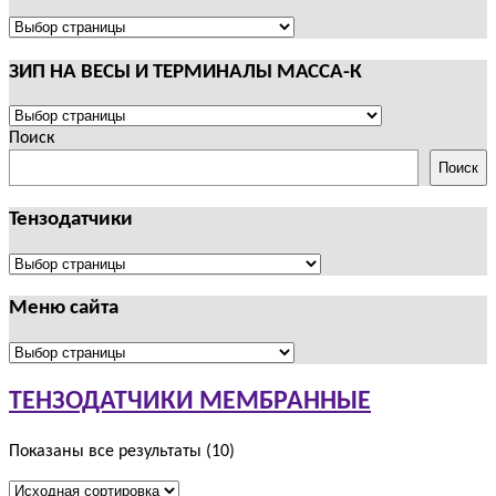
И
ТЕРМИНАЛЫ
ПОЛЕЗНАЯ
CAS
ИНФОРМАЦИЯ
ЗИП НА ВЕСЫ И ТЕРМИНАЛЫ МАССА-К
ЗИП
НА
Поиск
ВЕСЫ
Поиск
И
ТЕРМИНАЛЫ
Тензодатчики
МАССА-
К
Тензодатчики
Меню сайта
Меню
сайта
ТЕНЗОДАТЧИКИ МЕМБРАННЫЕ
Показаны все результаты (10)