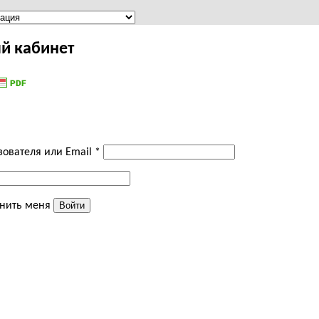
й кабинет
Обязательно
зователя или Email
*
Обязательно
нить меня
Войти