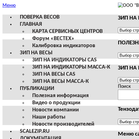
Меню
ПОВЕРКА ВЕСОВ
ЗИП НА
ГЛАВНАЯ
ЗИП
КАРТА СЕРВИСНЫХ ЦЕНТРОВ
НА
Форум «ВЕСТЕХ»
ПОЛЕЗ
ВЕСЫ
Калибровка индикаторов
И
ЗИП НА ВЕСЫ
ТЕРМИН
ПОЛЕЗНА
ЗИП НА ИНДИКАТОРЫ CAS
CAS
ИНФОРМ
ЗИП НА ИНДИКАТОРЫ МАССА-К
ЗИП НА
ЗИП НА ВЕСЫ CAS
ЗИП
ЗИП НА ВЕСЫ МАССА-К
НА
Поиск
ПУБЛИКАЦИИ
ВЕСЫ
Полезная информация
И
Видео о продукции
ТЕРМИН
Тензода
Новости компании
МАССА-
Наши работы
К
Тензодат
Новости производителей
SCALEZIP.RU
Меню с
ДОКУМЕНТАЦИЯ