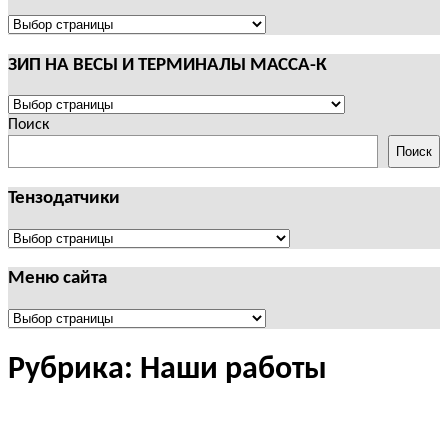
И
ТЕРМИНАЛЫ
ПОЛЕЗНАЯ
CAS
ИНФОРМАЦИЯ
ЗИП НА ВЕСЫ И ТЕРМИНАЛЫ МАССА-К
ЗИП
НА
Поиск
ВЕСЫ
Поиск
И
ТЕРМИНАЛЫ
Тензодатчики
МАССА-
К
Тензодатчики
Меню сайта
Меню
сайта
Рубрика:
Наши работы