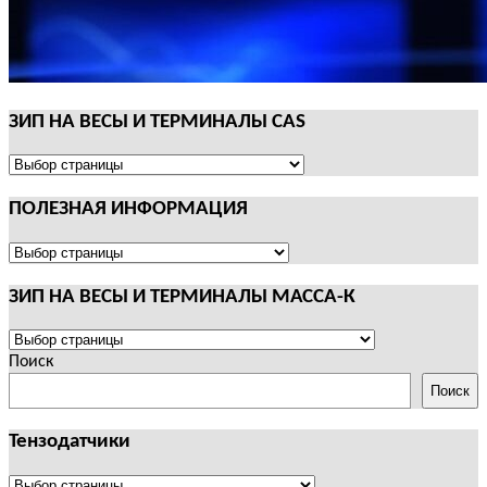
ЗИП НА ВЕСЫ И ТЕРМИНАЛЫ CAS
ЗИП
НА
ПОЛЕЗНАЯ ИНФОРМАЦИЯ
ВЕСЫ
И
ТЕРМИНАЛЫ
ПОЛЕЗНАЯ
CAS
ИНФОРМАЦИЯ
ЗИП НА ВЕСЫ И ТЕРМИНАЛЫ МАССА-К
ЗИП
НА
Поиск
ВЕСЫ
Поиск
И
ТЕРМИНАЛЫ
Тензодатчики
МАССА-
К
Тензодатчики