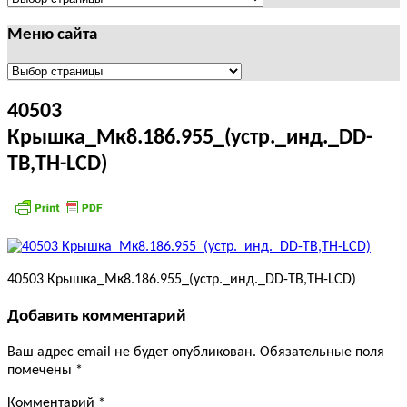
Меню сайта
Меню
сайта
40503
Крышка_Мк8.186.955_(устр._инд._DD-
ТВ,ТН-LCD)
40503 Крышка_Мк8.186.955_(устр._инд._DD-ТВ,ТН-LCD)
Добавить комментарий
Ваш адрес email не будет опубликован.
Обязательные поля
помечены
*
Комментарий
*