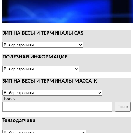
ЗИП НА ВЕСЫ И ТЕРМИНАЛЫ CAS
ЗИП
НА
ПОЛЕЗНАЯ ИНФОРМАЦИЯ
ВЕСЫ
И
ТЕРМИНАЛЫ
ПОЛЕЗНАЯ
CAS
ИНФОРМАЦИЯ
ЗИП НА ВЕСЫ И ТЕРМИНАЛЫ МАССА-К
ЗИП
НА
Поиск
ВЕСЫ
Поиск
И
ТЕРМИНАЛЫ
Тензодатчики
МАССА-
К
Тензодатчики