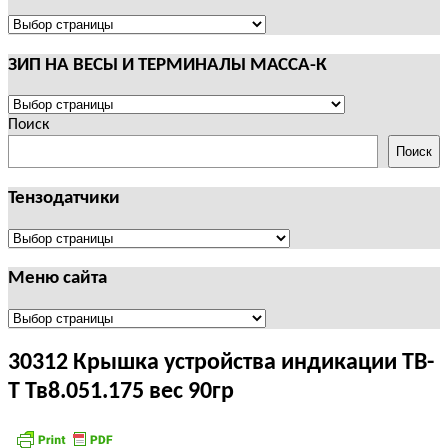
И
ТЕРМИНАЛЫ
ПОЛЕЗНАЯ
CAS
ИНФОРМАЦИЯ
ЗИП НА ВЕСЫ И ТЕРМИНАЛЫ МАССА-К
ЗИП
НА
Поиск
ВЕСЫ
Поиск
И
ТЕРМИНАЛЫ
Тензодатчики
МАССА-
К
Тензодатчики
Меню сайта
Меню
сайта
30312 Крышка устройства индикации ТВ-
Т Тв8.051.175 вес 90гр