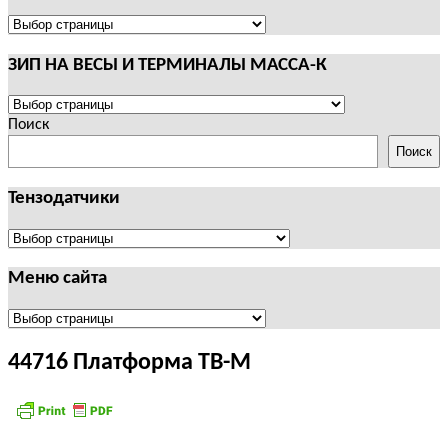
И
ТЕРМИНАЛЫ
ПОЛЕЗНАЯ
CAS
ИНФОРМАЦИЯ
ЗИП НА ВЕСЫ И ТЕРМИНАЛЫ МАССА-К
ЗИП
НА
Поиск
ВЕСЫ
Поиск
И
ТЕРМИНАЛЫ
Тензодатчики
МАССА-
К
Тензодатчики
Меню сайта
Меню
сайта
44716 Платформа ТВ-М