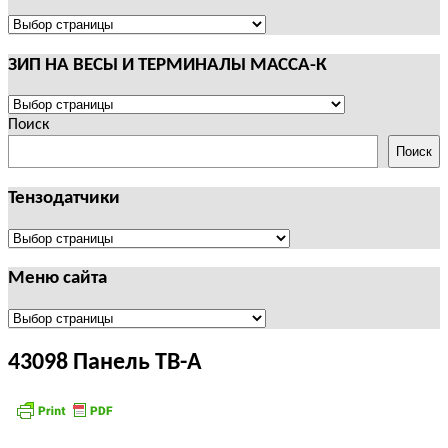
И
ТЕРМИНАЛЫ
ПОЛЕЗНАЯ
CAS
ИНФОРМАЦИЯ
ЗИП НА ВЕСЫ И ТЕРМИНАЛЫ МАССА-К
ЗИП
НА
Поиск
ВЕСЫ
Поиск
И
ТЕРМИНАЛЫ
Тензодатчики
МАССА-
К
Тензодатчики
Меню сайта
Меню
сайта
43098 Панель ТВ-А