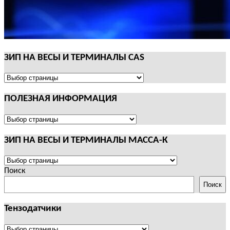
ЗИП НА ВЕСЫ И ТЕРМИНАЛЫ CAS
ЗИП
НА
ПОЛЕЗНАЯ ИНФОРМАЦИЯ
ВЕСЫ
И
ТЕРМИНАЛЫ
ПОЛЕЗНАЯ
CAS
ИНФОРМАЦИЯ
ЗИП НА ВЕСЫ И ТЕРМИНАЛЫ МАССА-К
ЗИП
НА
Поиск
ВЕСЫ
Поиск
И
ТЕРМИНАЛЫ
Тензодатчики
МАССА-
К
Тензодатчики