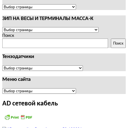
И
ТЕРМИНАЛЫ
ПОЛЕЗНАЯ
CAS
ИНФОРМАЦИЯ
ЗИП НА ВЕСЫ И ТЕРМИНАЛЫ МАССА-К
ЗИП
НА
Поиск
ВЕСЫ
Поиск
И
ТЕРМИНАЛЫ
Тензодатчики
МАССА-
К
Тензодатчики
Меню сайта
Меню
сайта
AD сетевой кабель