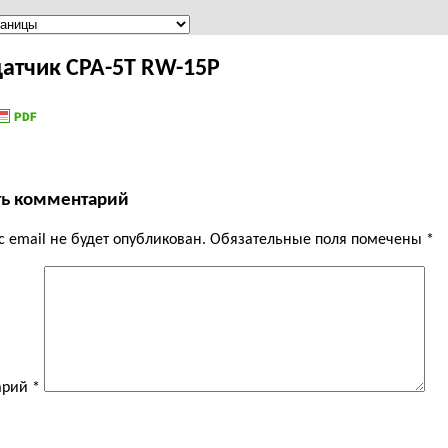
датчик CPA-5T RW-15P
ть комментарий
 email не будет опубликован.
Обязательные поля помечены
*
арий
*