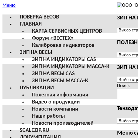
Меню
ПОВЕРКА ВЕСОВ
ЗИП НА
ГЛАВНАЯ
ЗИП
КАРТА СЕРВИСНЫХ ЦЕНТРОВ
НА
Форум «ВЕСТЕХ»
ПОЛЕЗ
ВЕСЫ
Калибровка индикаторов
И
ЗИП НА ВЕСЫ
ТЕРМИН
ПОЛЕЗНА
ЗИП НА ИНДИКАТОРЫ CAS
CAS
ИНФОРМ
ЗИП НА ИНДИКАТОРЫ МАССА-К
ЗИП НА
ЗИП НА ВЕСЫ CAS
ЗИП
ЗИП НА ВЕСЫ МАССА-К
НА
Поиск
ПУБЛИКАЦИИ
ВЕСЫ
Полезная информация
И
Видео о продукции
ТЕРМИН
Тензода
Новости компании
МАССА-
Наши работы
К
Тензодат
Новости производителей
SCALEZIP.RU
Меню с
ДОКУМЕНТАЦИЯ