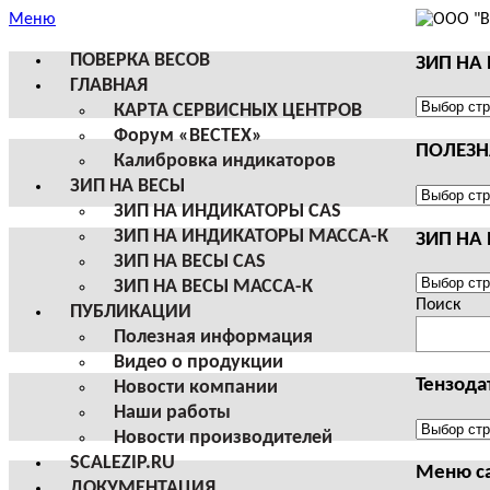
Меню
ПОВЕРКА ВЕСОВ
ЗИП НА
ГЛАВНАЯ
ЗИП
КАРТА СЕРВИСНЫХ ЦЕНТРОВ
НА
Форум «ВЕСТЕХ»
ПОЛЕЗ
ВЕСЫ
Калибровка индикаторов
И
ЗИП НА ВЕСЫ
ТЕРМИН
ПОЛЕЗНА
ЗИП НА ИНДИКАТОРЫ CAS
CAS
ИНФОРМ
ЗИП НА ИНДИКАТОРЫ МАССА-К
ЗИП НА
ЗИП НА ВЕСЫ CAS
ЗИП
ЗИП НА ВЕСЫ МАССА-К
НА
Поиск
ПУБЛИКАЦИИ
ВЕСЫ
Полезная информация
И
Видео о продукции
ТЕРМИН
Тензода
Новости компании
МАССА-
Наши работы
К
Тензодат
Новости производителей
SCALEZIP.RU
Меню с
ДОКУМЕНТАЦИЯ