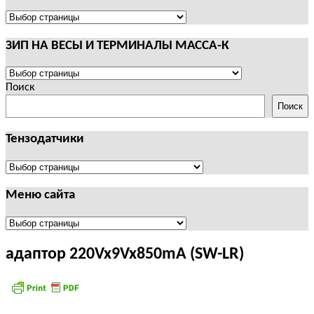
И
ТЕРМИНАЛЫ
ПОЛЕЗНАЯ
CAS
ИНФОРМАЦИЯ
ЗИП НА ВЕСЫ И ТЕРМИНАЛЫ МАССА-К
ЗИП
НА
Поиск
ВЕСЫ
Поиск
И
ТЕРМИНАЛЫ
Тензодатчики
МАССА-
К
Тензодатчики
Меню сайта
Меню
сайта
адаптор 220Vx9Vx850mA (SW-LR)