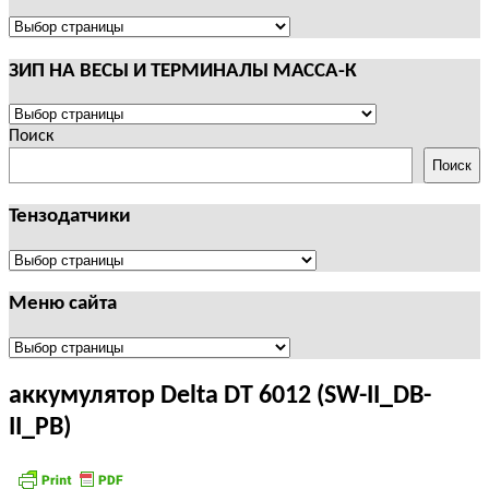
И
ТЕРМИНАЛЫ
ПОЛЕЗНАЯ
CAS
ИНФОРМАЦИЯ
ЗИП НА ВЕСЫ И ТЕРМИНАЛЫ МАССА-К
ЗИП
НА
Поиск
ВЕСЫ
Поиск
И
ТЕРМИНАЛЫ
Тензодатчики
МАССА-
К
Тензодатчики
Меню сайта
Меню
сайта
аккумулятор Delta DT 6012 (SW-II_DB-
II_PB)