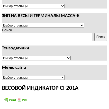
И
ТЕРМИНАЛЫ
ПОЛЕЗНАЯ
CAS
ИНФОРМАЦИЯ
ЗИП НА ВЕСЫ И ТЕРМИНАЛЫ МАССА-К
ЗИП
НА
Поиск
ВЕСЫ
Поиск
И
ТЕРМИНАЛЫ
Тензодатчики
МАССА-
К
Тензодатчики
Меню сайта
Меню
сайта
ВЕСОВОЙ ИНДИКАТОР CI-201A