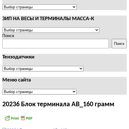
И
ТЕРМИНАЛЫ
ПОЛЕЗНАЯ
CAS
ИНФОРМАЦИЯ
ЗИП НА ВЕСЫ И ТЕРМИНАЛЫ МАССА-К
ЗИП
НА
Поиск
ВЕСЫ
Поиск
И
ТЕРМИНАЛЫ
Тензодатчики
МАССА-
К
Тензодатчики
Меню сайта
Меню
сайта
20236 Блок терминала АВ_160 грамм