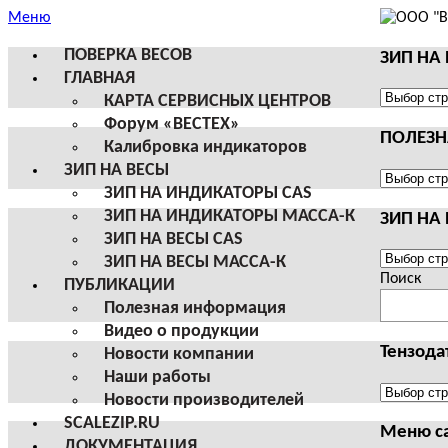
Меню
ПОВЕРКА ВЕСОВ
ЗИП НА
ГЛАВНАЯ
ЗИП
КАРТА СЕРВИСНЫХ ЦЕНТРОВ
НА
Форум «ВЕСТЕХ»
ПОЛЕЗ
ВЕСЫ
Калибровка индикаторов
И
ЗИП НА ВЕСЫ
ТЕРМИН
ПОЛЕЗНА
ЗИП НА ИНДИКАТОРЫ CAS
CAS
ИНФОРМ
ЗИП НА ИНДИКАТОРЫ МАССА-К
ЗИП НА
ЗИП НА ВЕСЫ CAS
ЗИП
ЗИП НА ВЕСЫ МАССА-К
НА
Поиск
ПУБЛИКАЦИИ
ВЕСЫ
Полезная информация
И
Видео о продукции
ТЕРМИН
Тензода
Новости компании
МАССА-
Наши работы
К
Тензодат
Новости производителей
SCALEZIP.RU
Меню с
ДОКУМЕНТАЦИЯ