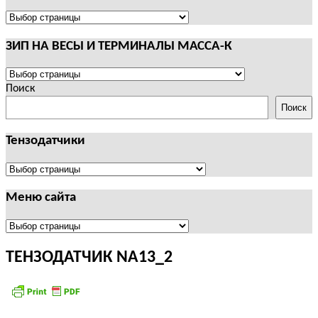
И
ТЕРМИНАЛЫ
ПОЛЕЗНАЯ
CAS
ИНФОРМАЦИЯ
ЗИП НА ВЕСЫ И ТЕРМИНАЛЫ МАССА-К
ЗИП
НА
Поиск
ВЕСЫ
Поиск
И
ТЕРМИНАЛЫ
Тензодатчики
МАССА-
К
Тензодатчики
Меню сайта
Меню
сайта
ТЕНЗОДАТЧИК NA13_2