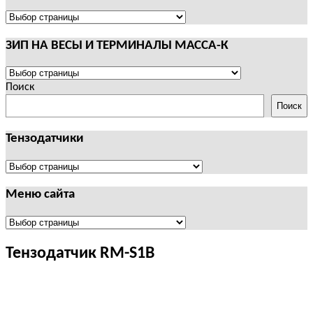
И
ТЕРМИНАЛЫ
ПОЛЕЗНАЯ
CAS
ИНФОРМАЦИЯ
ЗИП НА ВЕСЫ И ТЕРМИНАЛЫ МАССА-К
ЗИП
НА
Поиск
ВЕСЫ
Поиск
И
ТЕРМИНАЛЫ
Тензодатчики
МАССА-
К
Тензодатчики
Меню сайта
Меню
сайта
Тензодатчик RM-S1B