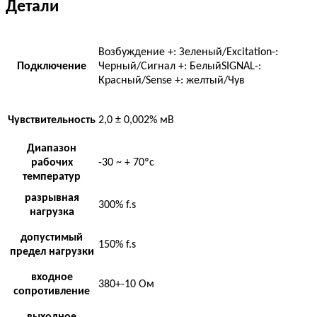
Детали
Возбуждение +: Зеленый/Excitation-:
Подключение
Черный/Сигнал +: БелыйSIGNAL-:
Красный/Sense +: желтый/Чув
Чувствительность
2,0 ± 0,002% мВ
Диапазон
рабочих
-30 ~ + 70ºc
температур
разрывная
300% f.s
нагрузка
допустимый
150% f.s
предел нагрузки
входное
380+-10 Ом
сопротивление
выходное