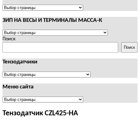
И
ТЕРМИНАЛЫ
ПОЛЕЗНАЯ
CAS
ИНФОРМАЦИЯ
ЗИП НА ВЕСЫ И ТЕРМИНАЛЫ МАССА-К
ЗИП
НА
Поиск
ВЕСЫ
Поиск
И
ТЕРМИНАЛЫ
Тензодатчики
МАССА-
К
Тензодатчики
Меню сайта
Меню
сайта
Тензодатчик CZL425-HA