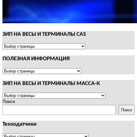
ЗИП НА ВЕСЫ И ТЕРМИНАЛЫ CAS
ЗИП
НА
ПОЛЕЗНАЯ ИНФОРМАЦИЯ
ВЕСЫ
И
ТЕРМИНАЛЫ
ПОЛЕЗНАЯ
CAS
ИНФОРМАЦИЯ
ЗИП НА ВЕСЫ И ТЕРМИНАЛЫ МАССА-К
ЗИП
НА
Поиск
ВЕСЫ
Поиск
И
ТЕРМИНАЛЫ
Тензодатчики
МАССА-
К
Тензодатчики