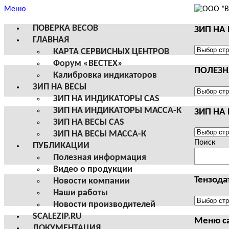
Меню
ПОВЕРКА ВЕСОВ
ЗИП НА
ГЛАВНАЯ
ЗИП
КАРТА СЕРВИСНЫХ ЦЕНТРОВ
НА
Форум «ВЕСТЕХ»
ПОЛЕЗ
ВЕСЫ
Калибровка индикаторов
И
ЗИП НА ВЕСЫ
ТЕРМИН
ПОЛЕЗНА
ЗИП НА ИНДИКАТОРЫ CAS
CAS
ИНФОРМ
ЗИП НА ИНДИКАТОРЫ МАССА-К
ЗИП НА
ЗИП НА ВЕСЫ CAS
ЗИП
ЗИП НА ВЕСЫ МАССА-К
НА
Поиск
ПУБЛИКАЦИИ
ВЕСЫ
Полезная информация
И
Видео о продукции
ТЕРМИН
Тензода
Новости компании
МАССА-
Наши работы
К
Тензодат
Новости производителей
SCALEZIP.RU
Меню с
ДОКУМЕНТАЦИЯ