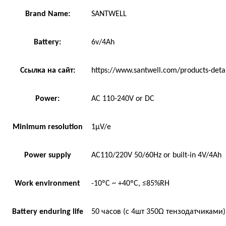
Brand Name:
SANTWELL
Battery:
6v/4Ah
Ссылка на сайт:
https://www.santwell.com/products-deta
Power:
AC 110-240V or DC
Minimum resolution
1μV/e
Power supply
AC110/220V 50/60Hz or built-in 4V/4Ah
Work environment
-10ºC ~ +40ºC, ≤85%RH
Battery enduring life
50 часов (с 4шт 350Ω тензодатчиками)