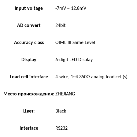
Input voltage
-7mV ~ 12.8mV
AD convert
24bit
Accuracy class
OIML III Same Level
Display
6-digit LED Display
Load cell interface
4-wire, 1~4 350Ω analog load cell(s)
Место происхождения:
ZHEJIANG
Цвет:
Black
Interface
RS232