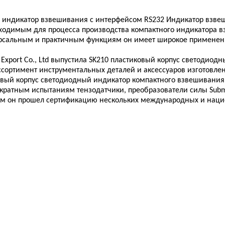
 индикатор взвешивания с интерфейсом RS232 Индикатор взве
одимым для процесса производства компактного индикатора взв
ерсальным и практичным функциям он имеет широкое применени
& Export Co., Ltd выпустила SK210 пластиковый корпус светоди
сортимент инструментальных деталей и аксессуаров изготовле
ковый корпус светодиодный индикатор компактного взвешивани
кратным испытаниям тензодатчики, преобразователи силы Subm
ком он прошел сертификацию нескольких международных и наци