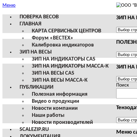
Меню
ПОВЕРКА ВЕСОВ
ЗИП НА
ГЛАВНАЯ
ЗИП
КАРТА СЕРВИСНЫХ ЦЕНТРОВ
НА
Форум «ВЕСТЕХ»
ПОЛЕЗ
ВЕСЫ
Калибровка индикаторов
И
ЗИП НА ВЕСЫ
ТЕРМИН
ПОЛЕЗНА
ЗИП НА ИНДИКАТОРЫ CAS
CAS
ИНФОРМ
ЗИП НА ИНДИКАТОРЫ МАССА-К
ЗИП НА
ЗИП НА ВЕСЫ CAS
ЗИП
ЗИП НА ВЕСЫ МАССА-К
НА
Поиск
ПУБЛИКАЦИИ
ВЕСЫ
Полезная информация
И
Видео о продукции
ТЕРМИН
Тензода
Новости компании
МАССА-
Наши работы
К
Тензодат
Новости производителей
SCALEZIP.RU
Меню с
ДОКУМЕНТАЦИЯ