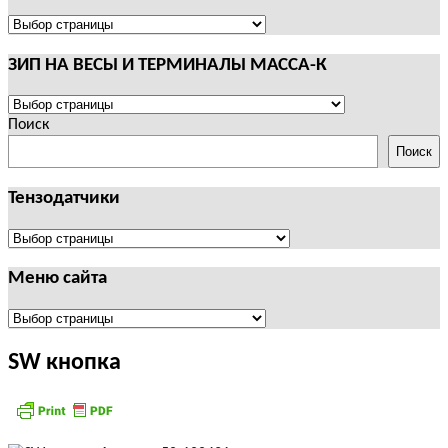
И
ТЕРМИНАЛЫ
ПОЛЕЗНАЯ
CAS
ИНФОРМАЦИЯ
ЗИП НА ВЕСЫ И ТЕРМИНАЛЫ МАССА-К
ЗИП
НА
Поиск
ВЕСЫ
Поиск
И
ТЕРМИНАЛЫ
Тензодатчики
МАССА-
К
Тензодатчики
Меню сайта
Меню
сайта
SW кнопка