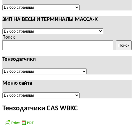
И
ТЕРМИНАЛЫ
ПОЛЕЗНАЯ
CAS
ИНФОРМАЦИЯ
ЗИП НА ВЕСЫ И ТЕРМИНАЛЫ МАССА-К
ЗИП
НА
Поиск
ВЕСЫ
Поиск
И
ТЕРМИНАЛЫ
Тензодатчики
МАССА-
К
Тензодатчики
Меню сайта
Меню
сайта
Тензодатчики CAS WBKC