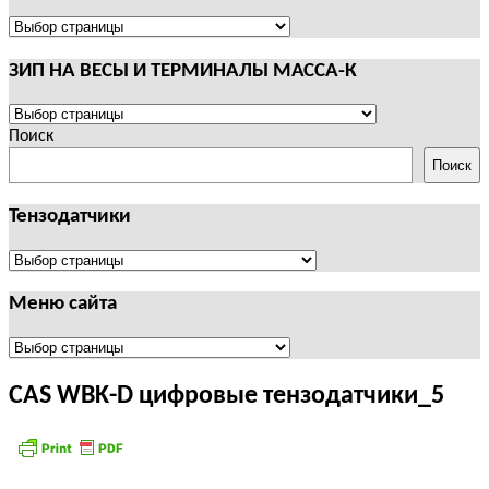
И
ТЕРМИНАЛЫ
ПОЛЕЗНАЯ
CAS
ИНФОРМАЦИЯ
ЗИП НА ВЕСЫ И ТЕРМИНАЛЫ МАССА-К
ЗИП
НА
Поиск
ВЕСЫ
Поиск
И
ТЕРМИНАЛЫ
Тензодатчики
МАССА-
К
Тензодатчики
Меню сайта
Меню
сайта
CAS WBK-D цифровые тензодатчики_5