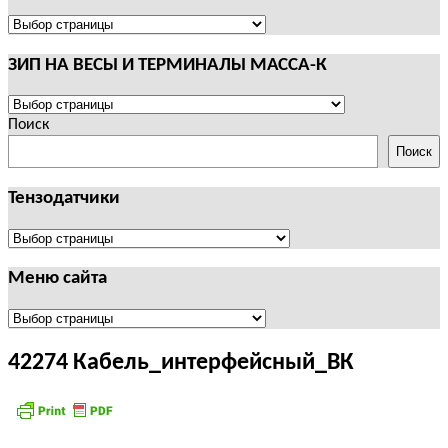
И
ТЕРМИНАЛЫ
ПОЛЕЗНАЯ
CAS
ИНФОРМАЦИЯ
ЗИП НА ВЕСЫ И ТЕРМИНАЛЫ МАССА-К
ЗИП
НА
Поиск
ВЕСЫ
Поиск
И
ТЕРМИНАЛЫ
Тензодатчики
МАССА-
К
Тензодатчики
Меню сайта
Меню
сайта
42274 Кабель_интерфейсный_ВК