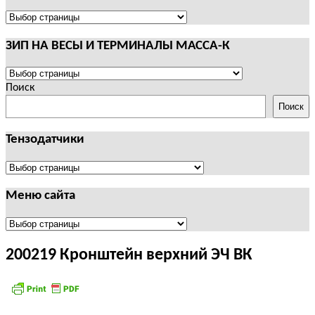
И
ТЕРМИНАЛЫ
ПОЛЕЗНАЯ
CAS
ИНФОРМАЦИЯ
ЗИП НА ВЕСЫ И ТЕРМИНАЛЫ МАССА-К
ЗИП
НА
Поиск
ВЕСЫ
Поиск
И
ТЕРМИНАЛЫ
Тензодатчики
МАССА-
К
Тензодатчики
Меню сайта
Меню
сайта
200219 Кронштейн верхний ЭЧ ВК