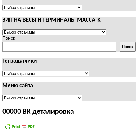
И
ТЕРМИНАЛЫ
ПОЛЕЗНАЯ
CAS
ИНФОРМАЦИЯ
ЗИП НА ВЕСЫ И ТЕРМИНАЛЫ МАССА-К
ЗИП
НА
Поиск
ВЕСЫ
Поиск
И
ТЕРМИНАЛЫ
Тензодатчики
МАССА-
К
Тензодатчики
Меню сайта
Меню
сайта
00000 ВК деталировка