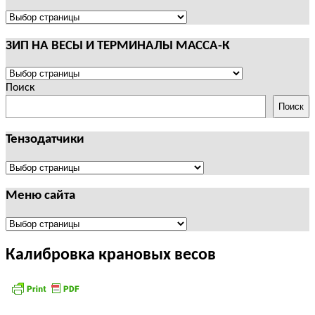
И
ТЕРМИНАЛЫ
ПОЛЕЗНАЯ
CAS
ИНФОРМАЦИЯ
ЗИП НА ВЕСЫ И ТЕРМИНАЛЫ МАССА-К
ЗИП
НА
Поиск
ВЕСЫ
Поиск
И
ТЕРМИНАЛЫ
Тензодатчики
МАССА-
К
Тензодатчики
Меню сайта
Меню
сайта
Калибровка крановых весов