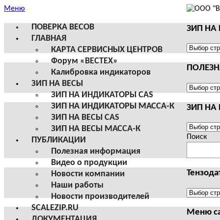
Меню
ПОВЕРКА ВЕСОВ
ЗИП НА
ГЛАВНАЯ
ЗИП
КАРТА СЕРВИСНЫХ ЦЕНТРОВ
НА
Форум «ВЕСТЕХ»
ПОЛЕЗ
ВЕСЫ
Калибровка индикаторов
И
ЗИП НА ВЕСЫ
ТЕРМИН
ПОЛЕЗНА
ЗИП НА ИНДИКАТОРЫ CAS
CAS
ИНФОРМ
ЗИП НА ИНДИКАТОРЫ МАССА-К
ЗИП НА
ЗИП НА ВЕСЫ CAS
ЗИП
ЗИП НА ВЕСЫ МАССА-К
НА
Поиск
ПУБЛИКАЦИИ
ВЕСЫ
Полезная информация
И
Видео о продукции
ТЕРМИН
Тензода
Новости компании
МАССА-
Наши работы
К
Тензодат
Новости производителей
SCALEZIP.RU
Меню с
ДОКУМЕНТАЦИЯ