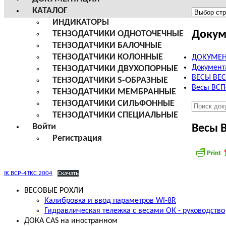
КАТАЛОГ
Меню
ИНДИКАТОРЫ
сайта
Докум
ТЕНЗОДАТЧИКИ ОДНОТОЧЕЧНЫЕ
ТЕНЗОДАТЧИКИ БАЛОЧНЫЕ
ТЕНЗОДАТЧИКИ КОЛОННЫЕ
ДОКУМЕН
Документ
ТЕНЗОДАТЧИКИ ДВУХОПОРНЫЕ
ВЕСЫ ВЕ
ТЕНЗОДАТЧИКИ S-ОБРАЗНЫЕ
Весы ВСП
ТЕНЗОДАТЧИКИ МЕМБРАННЫЕ
ТЕНЗОДАТЧИКИ СИЛЬФОННЫЕ
ТЕНЗОДАТЧИКИ СПЕЦИАЛЬНЫЕ
Войти
Весы 
Регистрация
IK BCP-4TKC 2004
Скачать
ВЕСОВЫЕ РОХЛИ
Калибровка и ввод параметров WI-8R
Гидравлическая тележка с весами ОК - руководство
ДОКА CAS на иностранном