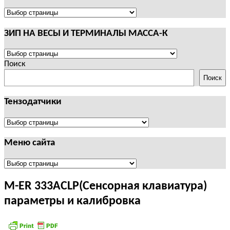
И
ТЕРМИНАЛЫ
ПОЛЕЗНАЯ
CAS
ИНФОРМАЦИЯ
ЗИП НА ВЕСЫ И ТЕРМИНАЛЫ МАССА-К
ЗИП
НА
Поиск
ВЕСЫ
Поиск
И
ТЕРМИНАЛЫ
Тензодатчики
МАССА-
К
Тензодатчики
Меню сайта
Меню
сайта
M-ER 333ACLP(Сенсорная клавиатура)
параметры и калибровка