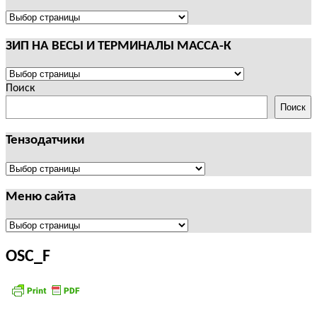
И
ТЕРМИНАЛЫ
ПОЛЕЗНАЯ
CAS
ИНФОРМАЦИЯ
ЗИП НА ВЕСЫ И ТЕРМИНАЛЫ МАССА-К
ЗИП
НА
Поиск
ВЕСЫ
Поиск
И
ТЕРМИНАЛЫ
Тензодатчики
МАССА-
К
Тензодатчики
Меню сайта
Меню
сайта
OSC_F