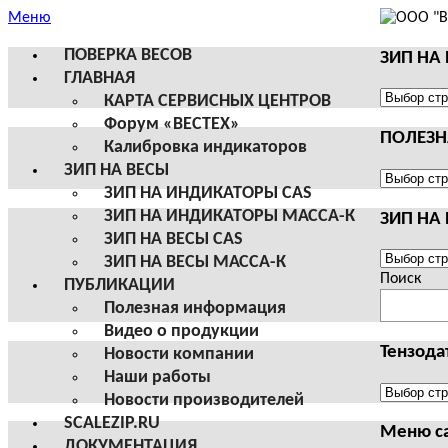
Меню
ПОВЕРКА ВЕСОВ
ЗИП НА
ГЛАВНАЯ
ЗИП
КАРТА СЕРВИСНЫХ ЦЕНТРОВ
НА
Форум «ВЕСТЕХ»
ПОЛЕЗ
ВЕСЫ
Калибровка индикаторов
И
ЗИП НА ВЕСЫ
ТЕРМИН
ПОЛЕЗНА
ЗИП НА ИНДИКАТОРЫ CAS
CAS
ИНФОРМ
ЗИП НА ИНДИКАТОРЫ МАССА-К
ЗИП НА
ЗИП НА ВЕСЫ CAS
ЗИП
ЗИП НА ВЕСЫ МАССА-К
НА
Поиск
ПУБЛИКАЦИИ
ВЕСЫ
Полезная информация
И
Видео о продукции
ТЕРМИН
Тензода
Новости компании
МАССА-
Наши работы
К
Тензодат
Новости производителей
SCALEZIP.RU
Меню с
ДОКУМЕНТАЦИЯ