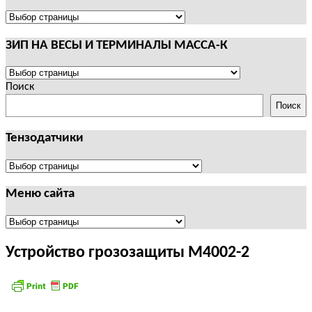
И
ТЕРМИНАЛЫ
ПОЛЕЗНАЯ
CAS
ИНФОРМАЦИЯ
ЗИП НА ВЕСЫ И ТЕРМИНАЛЫ МАССА-К
ЗИП
НА
Поиск
ВЕСЫ
Поиск
И
ТЕРМИНАЛЫ
Тензодатчики
МАССА-
К
Тензодатчики
Меню сайта
Меню
сайта
Устройство грозозащиты М4002-2