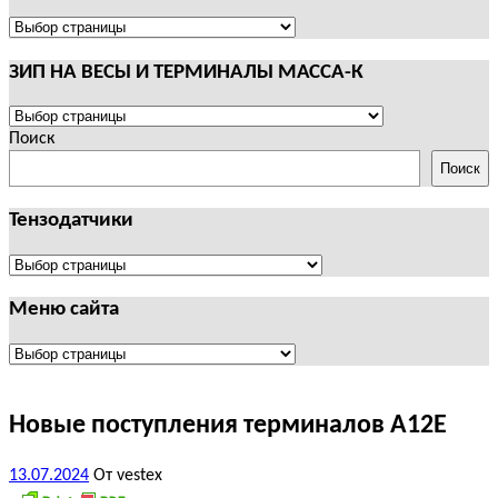
И
ТЕРМИНАЛЫ
ПОЛЕЗНАЯ
CAS
ИНФОРМАЦИЯ
ЗИП НА ВЕСЫ И ТЕРМИНАЛЫ МАССА-К
ЗИП
НА
Поиск
ВЕСЫ
Поиск
И
ТЕРМИНАЛЫ
Тензодатчики
МАССА-
К
Тензодатчики
Меню сайта
Меню
сайта
Новые поступления терминалов А12Е
13.07.2024
От vestex