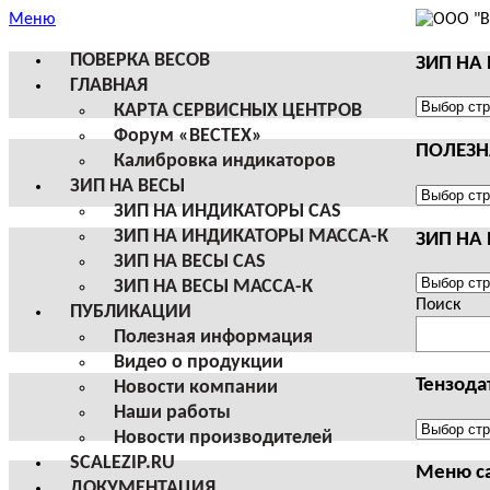
Меню
ПОВЕРКА ВЕСОВ
ЗИП НА
ГЛАВНАЯ
ЗИП
КАРТА СЕРВИСНЫХ ЦЕНТРОВ
НА
Форум «ВЕСТЕХ»
ПОЛЕЗ
ВЕСЫ
Калибровка индикаторов
И
ЗИП НА ВЕСЫ
ТЕРМИН
ПОЛЕЗНА
ЗИП НА ИНДИКАТОРЫ CAS
CAS
ИНФОРМ
ЗИП НА ИНДИКАТОРЫ МАССА-К
ЗИП НА
ЗИП НА ВЕСЫ CAS
ЗИП
ЗИП НА ВЕСЫ МАССА-К
НА
Поиск
ПУБЛИКАЦИИ
ВЕСЫ
Полезная информация
И
Видео о продукции
ТЕРМИН
Тензода
Новости компании
МАССА-
Наши работы
К
Тензодат
Новости производителей
SCALEZIP.RU
Меню с
ДОКУМЕНТАЦИЯ