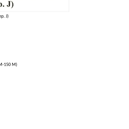
р. J)
М-150 М)