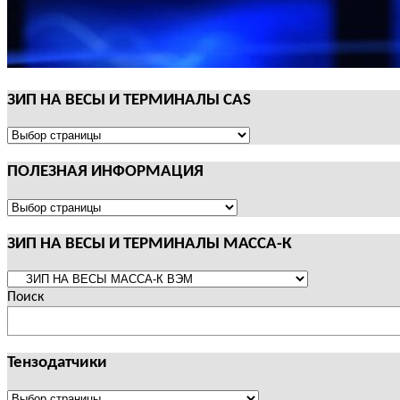
ЗИП НА ВЕСЫ И ТЕРМИНАЛЫ CAS
ЗИП
НА
ПОЛЕЗНАЯ ИНФОРМАЦИЯ
ВЕСЫ
И
ТЕРМИНАЛЫ
ПОЛЕЗНАЯ
CAS
ИНФОРМАЦИЯ
ЗИП НА ВЕСЫ И ТЕРМИНАЛЫ МАССА-К
ЗИП
НА
Поиск
ВЕСЫ
И
ТЕРМИНАЛЫ
Тензодатчики
МАССА-
К
Тензодатчики