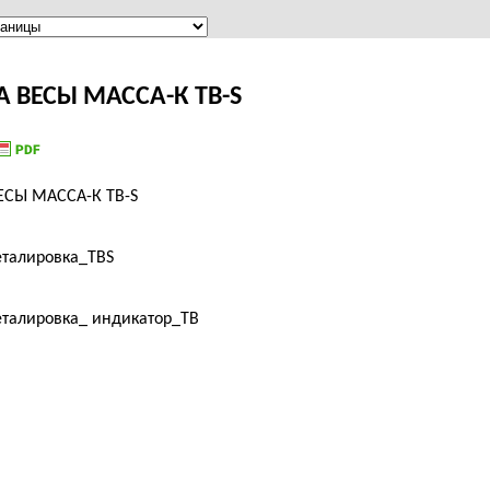
А ВЕСЫ МАССА-К TB-S
ЕСЫ МАССА-К TB-S
еталировка_TBS
еталировка_ индикатор_ТВ