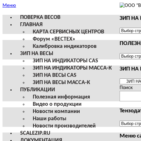
Меню
ПОВЕРКА ВЕСОВ
ЗИП НА
ГЛАВНАЯ
ЗИП
КАРТА СЕРВИСНЫХ ЦЕНТРОВ
НА
Форум «ВЕСТЕХ»
ПОЛЕЗ
ВЕСЫ
Калибровка индикаторов
И
ЗИП НА ВЕСЫ
ТЕРМИН
ПОЛЕЗНА
ЗИП НА ИНДИКАТОРЫ CAS
CAS
ИНФОРМ
ЗИП НА ИНДИКАТОРЫ МАССА-К
ЗИП НА
ЗИП НА ВЕСЫ CAS
ЗИП
ЗИП НА ВЕСЫ МАССА-К
НА
Поиск
ПУБЛИКАЦИИ
ВЕСЫ
Полезная информация
И
Видео о продукции
ТЕРМИН
Тензода
Новости компании
МАССА-
Наши работы
К
Тензодат
Новости производителей
SCALEZIP.RU
Меню с
ДОКУМЕНТАЦИЯ