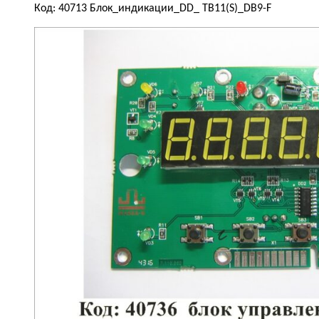
Код: 40713 Блок_индикации_DD_ TB11(S)_DB9-F