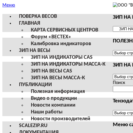
Меню
ПОВЕРКА ВЕСОВ
ЗИП НА
ГЛАВНАЯ
ЗИП
КАРТА СЕРВИСНЫХ ЦЕНТРОВ
НА
Форум «ВЕСТЕХ»
ПОЛЕЗ
ВЕСЫ
Калибровка индикаторов
И
ЗИП НА ВЕСЫ
ТЕРМИН
ПОЛЕЗНА
ЗИП НА ИНДИКАТОРЫ CAS
CAS
ИНФОРМ
ЗИП НА ИНДИКАТОРЫ МАССА-К
ЗИП НА
ЗИП НА ВЕСЫ CAS
ЗИП
ЗИП НА ВЕСЫ МАССА-К
НА
Поиск
ПУБЛИКАЦИИ
ВЕСЫ
Полезная информация
И
Видео о продукции
ТЕРМИН
Тензода
Новости компании
МАССА-
Наши работы
К
Тензодат
Новости производителей
Меню с
SCALEZIP.RU
ДОКУМЕНТАЦИЯ