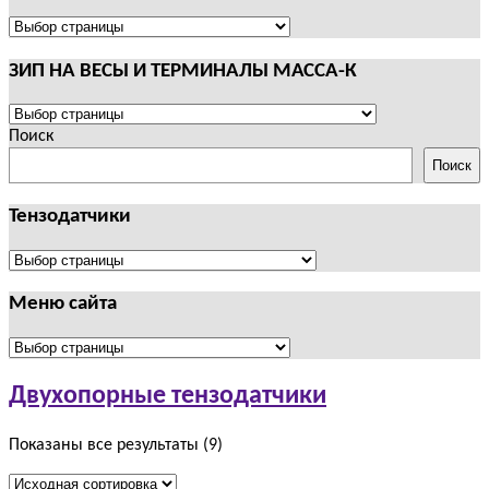
И
ТЕРМИНАЛЫ
ПОЛЕЗНАЯ
CAS
ИНФОРМАЦИЯ
ЗИП НА ВЕСЫ И ТЕРМИНАЛЫ МАССА-К
ЗИП
НА
Поиск
ВЕСЫ
Поиск
И
ТЕРМИНАЛЫ
Тензодатчики
МАССА-
К
Тензодатчики
Меню сайта
Меню
сайта
Двухопорные тензодатчики
Показаны все результаты (9)