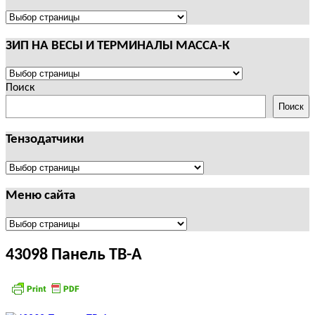
И
ТЕРМИНАЛЫ
ПОЛЕЗНАЯ
CAS
ИНФОРМАЦИЯ
ЗИП НА ВЕСЫ И ТЕРМИНАЛЫ МАССА-К
ЗИП
НА
Поиск
ВЕСЫ
Поиск
И
ТЕРМИНАЛЫ
Тензодатчики
МАССА-
К
Тензодатчики
Меню сайта
Меню
сайта
43098 Панель ТВ-А