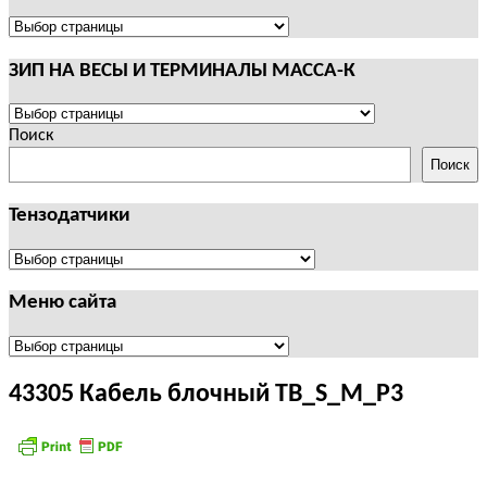
И
ТЕРМИНАЛЫ
ПОЛЕЗНАЯ
CAS
ИНФОРМАЦИЯ
ЗИП НА ВЕСЫ И ТЕРМИНАЛЫ МАССА-К
ЗИП
НА
Поиск
ВЕСЫ
Поиск
И
ТЕРМИНАЛЫ
Тензодатчики
МАССА-
К
Тензодатчики
Меню сайта
Меню
сайта
43305 Кабель блочный ТВ_S_M_P3