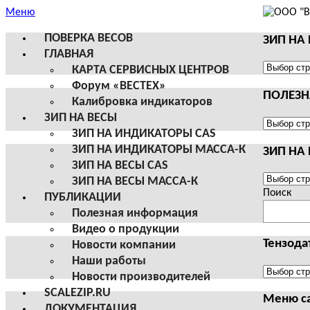
Меню
ПОВЕРКА ВЕСОВ
ЗИП НА
ГЛАВНАЯ
ЗИП
КАРТА СЕРВИСНЫХ ЦЕНТРОВ
НА
Форум «ВЕСТЕХ»
ПОЛЕЗ
ВЕСЫ
Калибровка индикаторов
И
ЗИП НА ВЕСЫ
ТЕРМИН
ПОЛЕЗНА
ЗИП НА ИНДИКАТОРЫ CAS
CAS
ИНФОРМ
ЗИП НА ИНДИКАТОРЫ МАССА-К
ЗИП НА
ЗИП НА ВЕСЫ CAS
ЗИП
ЗИП НА ВЕСЫ МАССА-К
НА
Поиск
ПУБЛИКАЦИИ
ВЕСЫ
Полезная информация
И
Видео о продукции
ТЕРМИН
Тензода
Новости компании
МАССА-
Наши работы
К
Тензодат
Новости производителей
SCALEZIP.RU
Меню с
ДОКУМЕНТАЦИЯ