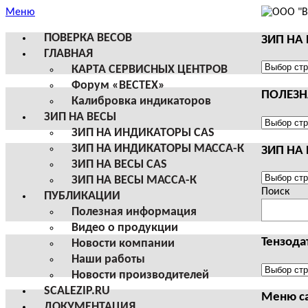
Меню
ПОВЕРКА ВЕСОВ
ЗИП НА
ГЛАВНАЯ
ЗИП
КАРТА СЕРВИСНЫХ ЦЕНТРОВ
НА
Форум «ВЕСТЕХ»
ПОЛЕЗ
ВЕСЫ
Калибровка индикаторов
И
ЗИП НА ВЕСЫ
ТЕРМИН
ПОЛЕЗНА
ЗИП НА ИНДИКАТОРЫ CAS
CAS
ИНФОРМ
ЗИП НА ИНДИКАТОРЫ МАССА-К
ЗИП НА
ЗИП НА ВЕСЫ CAS
ЗИП
ЗИП НА ВЕСЫ МАССА-К
НА
Поиск
ПУБЛИКАЦИИ
ВЕСЫ
Полезная информация
И
Видео о продукции
ТЕРМИН
Тензода
Новости компании
МАССА-
Наши работы
К
Тензодат
Новости производителей
SCALEZIP.RU
Меню с
ДОКУМЕНТАЦИЯ