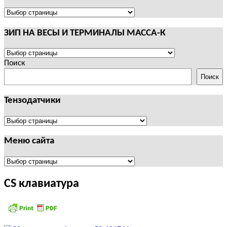
И
ТЕРМИНАЛЫ
ПОЛЕЗНАЯ
CAS
ИНФОРМАЦИЯ
ЗИП НА ВЕСЫ И ТЕРМИНАЛЫ МАССА-К
ЗИП
НА
Поиск
ВЕСЫ
Поиск
И
ТЕРМИНАЛЫ
Тензодатчики
МАССА-
К
Тензодатчики
Меню сайта
Меню
сайта
CS клавиатура