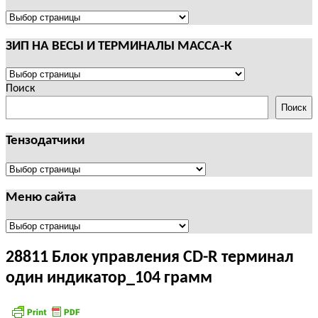
И
ТЕРМИНАЛЫ
ПОЛЕЗНАЯ
CAS
ИНФОРМАЦИЯ
ЗИП НА ВЕСЫ И ТЕРМИНАЛЫ МАССА-К
ЗИП
НА
Поиск
ВЕСЫ
Поиск
И
ТЕРМИНАЛЫ
Тензодатчики
МАССА-
К
Тензодатчики
Меню сайта
Меню
сайта
28811 Блок управления CD-R терминал
один индикатор_104 грамм