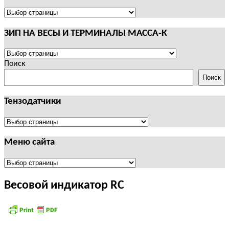
И
ТЕРМИНАЛЫ
ПОЛЕЗНАЯ
CAS
ИНФОРМАЦИЯ
ЗИП НА ВЕСЫ И ТЕРМИНАЛЫ МАССА-К
ЗИП
НА
Поиск
ВЕСЫ
Поиск
И
ТЕРМИНАЛЫ
Тензодатчики
МАССА-
К
Тензодатчики
Меню сайта
Меню
сайта
Весовой индикатор RC