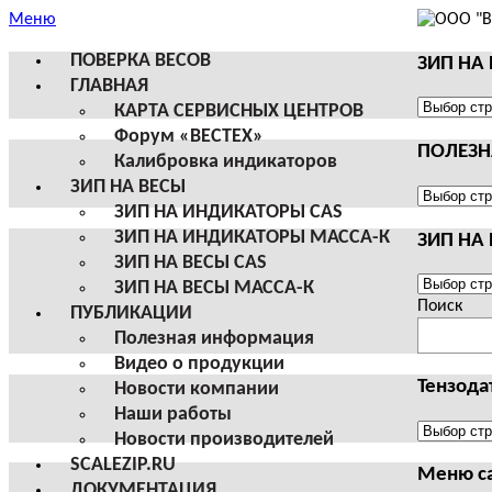
Меню
ПОВЕРКА ВЕСОВ
ЗИП НА
ГЛАВНАЯ
ЗИП
КАРТА СЕРВИСНЫХ ЦЕНТРОВ
НА
Форум «ВЕСТЕХ»
ПОЛЕЗ
ВЕСЫ
Калибровка индикаторов
И
ЗИП НА ВЕСЫ
ТЕРМИН
ПОЛЕЗНА
ЗИП НА ИНДИКАТОРЫ CAS
CAS
ИНФОРМ
ЗИП НА ИНДИКАТОРЫ МАССА-К
ЗИП НА
ЗИП НА ВЕСЫ CAS
ЗИП
ЗИП НА ВЕСЫ МАССА-К
НА
Поиск
ПУБЛИКАЦИИ
ВЕСЫ
Полезная информация
И
Видео о продукции
ТЕРМИН
Тензода
Новости компании
МАССА-
Наши работы
К
Тензодат
Новости производителей
SCALEZIP.RU
Меню с
ДОКУМЕНТАЦИЯ